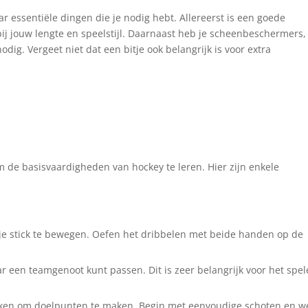
ar essentiële dingen die je nodig hebt. Allereerst is een goede
t bij jouw lengte en speelstijl. Daarnaast heb je scheenbeschermers,
dig. Vergeet niet dat een bitje ook belangrijk is voor extra
om de basisvaardigheden van hockey te leren. Hier zijn enkele
 je stick te bewegen. Oefen het dribbelen met beide handen op de
r een teamgenoot kunt passen. Dit is zeer belangrijk voor het spe
ieken om doelpunten te maken. Begin met eenvoudige schoten en w