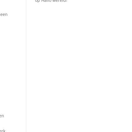
op
Hallo wereld!
 een
len
erk