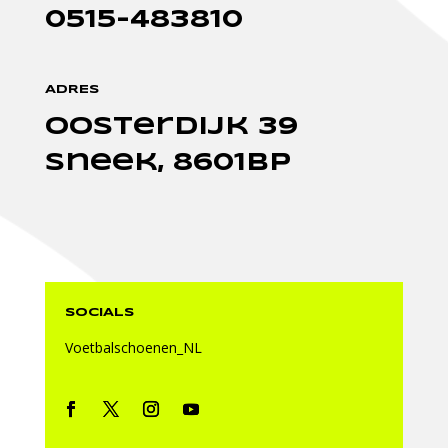
0515-483810
ADRES
oosterdijk 39
sneek, 8601bp
SOCIALS
Voetbalschoenen_NL