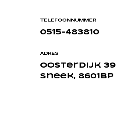
TELEFOONNUMMER
0515-483810
ADRES
oosterdijk 39
sneek, 8601bp