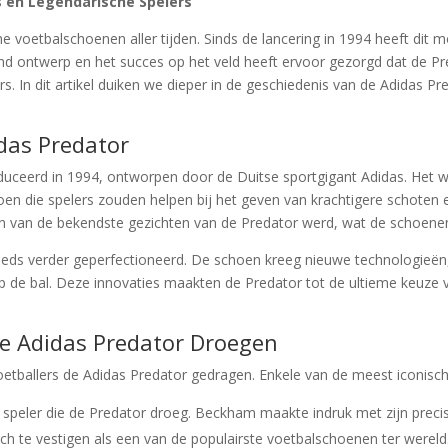
s en Legendarische Spelers
 voetbalschoenen aller tijden. Sinds de lancering in 1994 heeft dit m
nd ontwerp en het succes op het veld heeft ervoor gezorgd dat de Pr
. In dit artikel duiken we dieper in de geschiedenis van de Adidas P
das Predator
uceerd in 1994, ontworpen door de Duitse sportgigant Adidas. Het wa
en die spelers zouden helpen bij het geven van krachtigere schoten e
een van de bekendste gezichten van de Predator werd, wat de schoe
teeds verder geperfectioneerd. De schoen kreeg nieuwe technologieën
 de bal. Deze innovaties maakten de Predator tot de ultieme keuze vo
de Adidas Predator Droegen
tballers de Adidas Predator gedragen. Enkele van de meest iconisch
 speler die de Predator droeg. Beckham maakte indruk met zijn precisi
h te vestigen als een van de populairste voetbalschoenen ter wereld