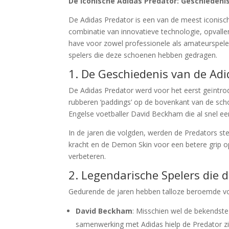
De Iconische Adidas Predator: Geschiedeni
De Adidas Predator is een van de meest iconische
combinatie van innovatieve technologie, opvalle
have voor zowel professionele als amateurspelers
spelers die deze schoenen hebben gedragen.
1. De Geschiedenis van de Adi
De Adidas Predator werd voor het eerst geïntrod
rubberen ‘paddings’ op de bovenkant van de scho
Engelse voetballer David Beckham die al snel 
In de jaren die volgden, werden de Predators s
kracht en de Demon Skin voor een betere grip op
verbeteren.
2. Legendarische Spelers die 
Gedurende de jaren hebben talloze beroemde voe
David Beckham
: Misschien wel de bekendste
samenwerking met Adidas hielp de Predator zic