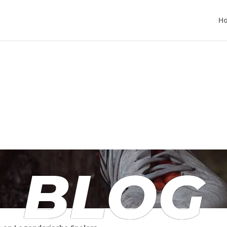
H
BLOG