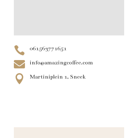

061563771651

info@amazingcoffee.com

Martiniplein 1, Sneek