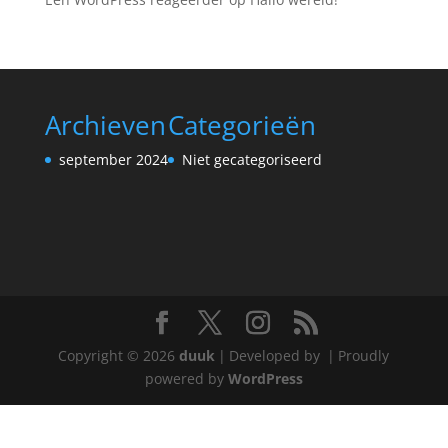
Archieven
Categorieën
september 2024
Niet gecategoriseerd
Copyright © 2026
duuk
|
Developed by
|
Proudly
powered by
WordPress